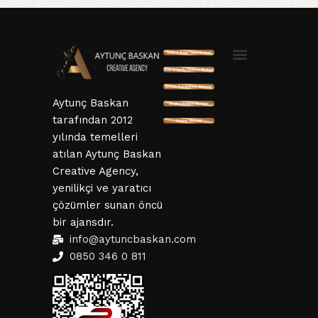
SSL ve 3D Güvenlik
Mesafeli Satış Sözleşmesi
Hizmet Sözleşmesi
KVKK ve Gizlillik Sözleşmesi
İptal ve İade Şartları
Aytunç Baskan
tarafından 2012
yılında temelleri
atılan Aytunç Baskan
Creative Agency,
yenilikçi ve yaratıcı
çözümler sunan öncü
bir ajansdır.
info@aytuncbaskan.com
0850 346 0 811