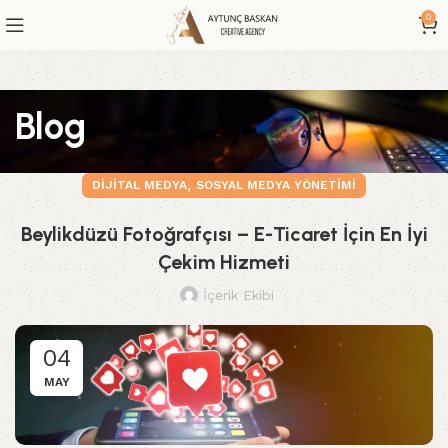
0
Blog
,
DIJITAL MEDYA
SOSYAL MEDYA YÖNETIMI
Beylikdüzü Fotoğrafçısı – E-Ticaret İçin En İyi
Çekim Hizmeti
İçerik Ekibi
04
MAY