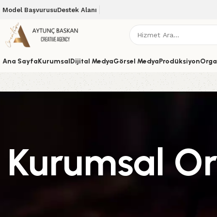
Model Başvurusu
Destek Alanı
Ana Sayfa
Kurumsal
Dijital Medya
Görsel Medya
Prodüksiyon
Orga
Kurumsal O