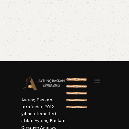
SSL ve 3D Güvenlik
Mesafeli Satış Sözleşmesi
Hizmet Sözleşmesi
KVKK ve Gizlillik Sözleşmesi
İptal ve İade Şartları
Aytunç Baskan
tarafından 2012
yılında temelleri
atılan Aytunç Baskan
Creative Agency,