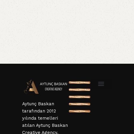
SSL ve 3D Güvenlik
Mesafeli Satış Sözleşmesi
Hizmet Sözleşmesi
KVKK ve Gizlillik Sözleşmesi
İptal ve İade Şartları
Aytunç Baskan
tarafından 2012
yılında temelleri
atılan Aytunç Baskan
Creative Agency,