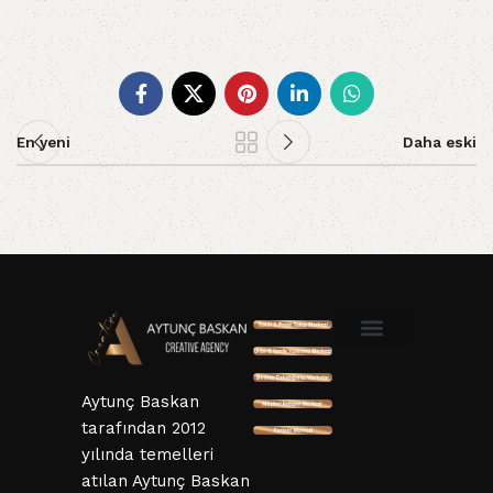
En yeni
Daha eski
SSL ve 3D Güvenlik
Mesafeli Satış Sözleşmesi
Hizmet Sözleşmesi
KVKK ve Gizlillik Sözleşmesi
İptal ve İade Şartları
Aytunç Baskan
tarafından 2012
yılında temelleri
atılan Aytunç Baskan