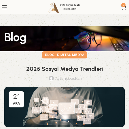
0
Blog
,
BLOG
DIJITAL MEDYA
2025 Sosyal Medya Trendleri
Aytuncbaskan
21
ARA