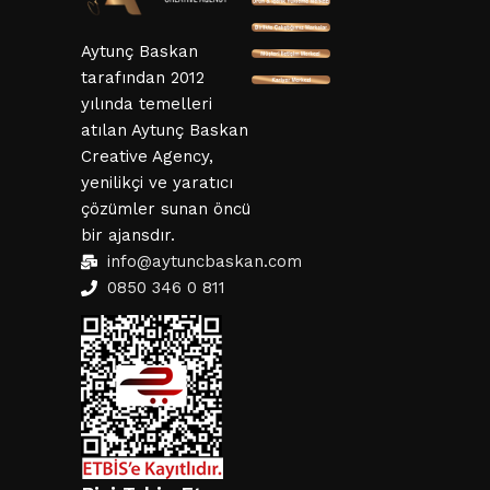
SSL ve 3D Güvenlik
Mesafeli Satış Sözleşmesi
Hizmet Sözleşmesi
KVKK ve Gizlillik Sözleşmesi
İptal ve İade Şartları
Aytunç Baskan
tarafından 2012
yılında temelleri
atılan Aytunç Baskan
Creative Agency,
yenilikçi ve yaratıcı
çözümler sunan öncü
bir ajansdır.
info@aytuncbaskan.com
0850 346 0 811