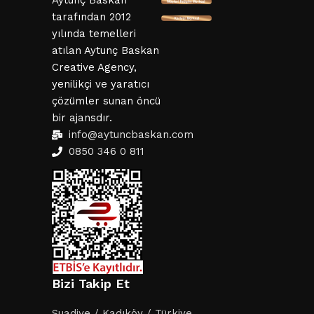
Aytunç Baskan
tarafından 2012
yılında temelleri
atılan Aytunç Baskan
Creative Agency,
yenilikçi ve yaratıcı
çözümler sunan öncü
bir ajansdır.
info@aytuncbaskan.com
0850 346 0 811
Bizi Takip Et
Suadiye / Kadıköy / Türkiye