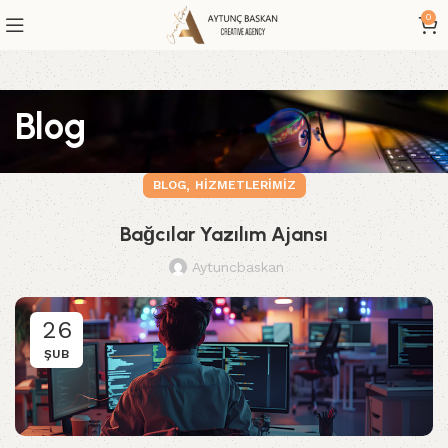
0
Blog
,
BLOG
HIZMETLERIMIZ
Bağcılar Yazılım Ajansı
Aytuncbaskan
26
ŞUB