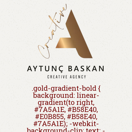
.gold-gradient-bold {
background: linear-
gradient(to right,
#7A5A1E, #B58E40,
#E0B855, #B58E40,
#7A5A1E); -webkit-
background-clip: text; -