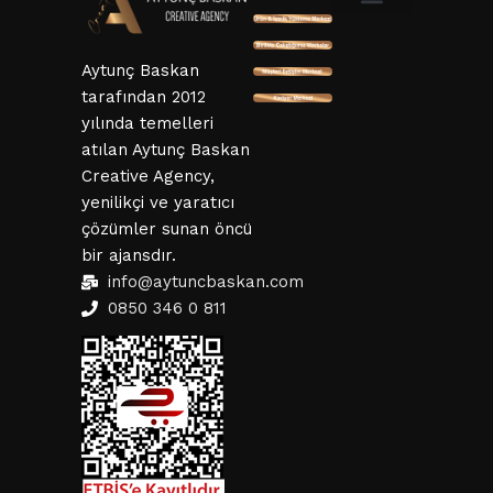
SSL ve 3D Güvenlik
Mesafeli Satış Sözleşmesi
Hizmet Sözleşmesi
KVKK ve Gizlillik Sözleşmesi
İptal ve İade Şartları
Aytunç Baskan
tarafından 2012
yılında temelleri
atılan Aytunç Baskan
Creative Agency,
yenilikçi ve yaratıcı
çözümler sunan öncü
bir ajansdır.
info@aytuncbaskan.com
0850 346 0 811