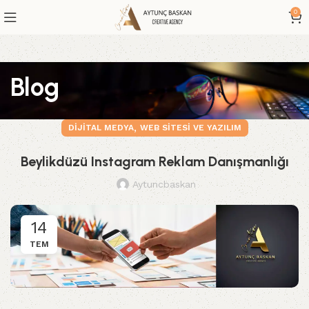
0
Blog
,
DIJITAL MEDYA
WEB SITESI VE YAZILIM
Beylikdüzü Instagram Reklam Danışmanlığı
Aytuncbaskan
14
TEM