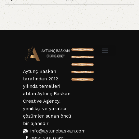
SSL ve 3D Güvenlik
Mesafeli Satış Sözleşmesi
Hizmet Sözleşmesi
KVKK ve Gizlillik Sözleşmesi
İptal ve İade Şartları
Aytunç Baskan
tarafından 2012
yılında temelleri
atılan Aytunç Baskan
Creative Agency,
yenilikçi ve yaratıcı
çözümler sunan öncü
bir ajansdır.
info@aytuncbaskan.com
0850 346 0 811