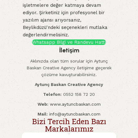
işletmelere değer katmaya devam
ediyor. Şirketiniz için profesyonel bir
yazılım ajansı arıyorsanız,
Beylikdüzü'ndeki seçenekleri mutlaka
değerlendirmelisiniz.
Whatsapp Bilgi ve Randevu Hattı
İletişim
Aklınızda olan tüm sorular için Aytunç
Baskan Creative Agency iletişime geçerek
çözüme kavuşturabilirsiniz.
Aytunç Baskan Creative Agency
Telefon:
0552 158 72 20
Web:
www.aytuncbaskan.com
Mail:
info@aytuncbaskan.com
Bizi Tercih Eden Bazı
Markalarımız