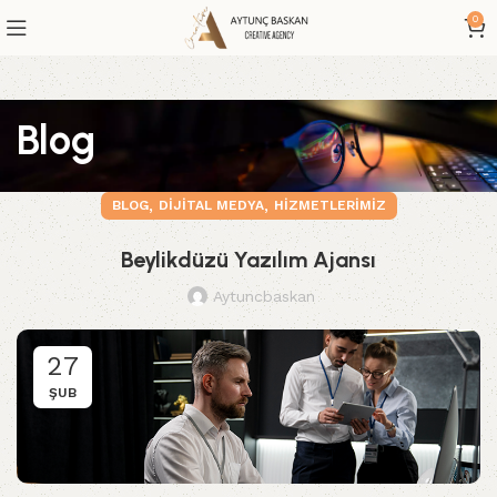
0
Blog
,
,
BLOG
DIJITAL MEDYA
HIZMETLERIMIZ
Beylikdüzü Yazılım Ajansı
Aytuncbaskan
27
ŞUB