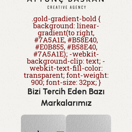
.gold-gradient-bold {
background: linear-
gradient(to right,
#7A5A1E, #B58E40,
#E0B855, #B58E40,
#7A5A1E); -webkit-
background-clip: text; -
webkit-text-fill-color:
transparent; font-weight:
900; font-size: 32px; }
Bizi Tercih Eden Bazı
Markalarımız