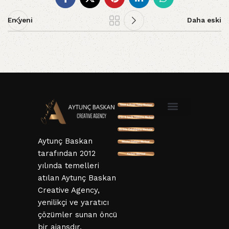
En yeni
Daha eski
SSL ve 3D Güvenlik
Mesafeli Satış Sözleşmesi
Hizmet Sözleşmesi
KVKK ve Gizlillik Sözleşmesi
İptal ve İade Şartları
Aytunç Baskan
tarafından 2012
yılında temelleri
atılan Aytunç Baskan
Creative Agency,
yenilikçi ve yaratıcı
çözümler sunan öncü
bir ajansdır.