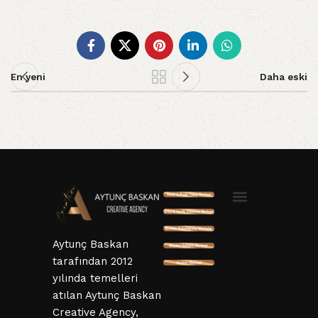
En yeni
Daha eski
SSL ve 3D Güvenlik
Mesafeli Satış Sözleşmesi
Hizmet Sözleşmesi
KVKK ve Gizlillik Sözleşmesi
İptal ve İade Şartları
Aytunç Baskan
tarafından 2012
yılında temelleri
atılan Aytunç Baskan
Creative Agency,