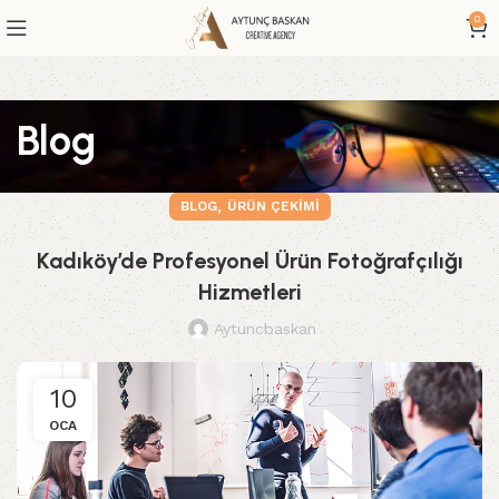
0
Blog
,
BLOG
ÜRÜN ÇEKIMI
Kadıköy’de Profesyonel Ürün Fotoğrafçılığı
Hizmetleri
Aytuncbaskan
10
OCA