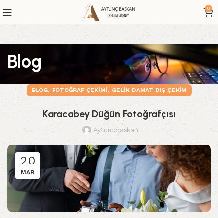
0
Blog
,
,
BLOG
FOTOĞRAF ÇEKIMI
GELIN DAMAT DIŞ ÇEKIM
Karacabey Düğün Fotoğrafçısı
Aytuncbaskan
20
MAR