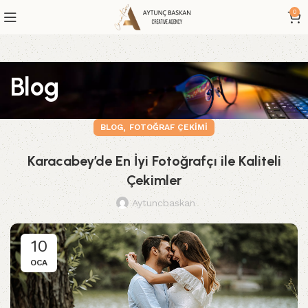
0
Blog
,
BLOG
FOTOĞRAF ÇEKIMI
Karacabey’de En İyi Fotoğrafçı ile Kaliteli
Çekimler
Aytuncbaskan
10
OCA