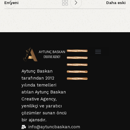
En yeni
Daha eski
SSL ve 3D Güvenlik
Mesafeli Satış Sözleşmesi
Hizmet Sözleşmesi
KVKK ve Gizlillik Sözleşmesi
İptal ve İade Şartları
Aytunç Baskan
tarafından 2012
yılında temelleri
atılan Aytunç Baskan
Creative Agency,
yenilikçi ve yaratıcı
çözümler sunan öncü
bir ajansdır.
info@aytuncbaskan.com