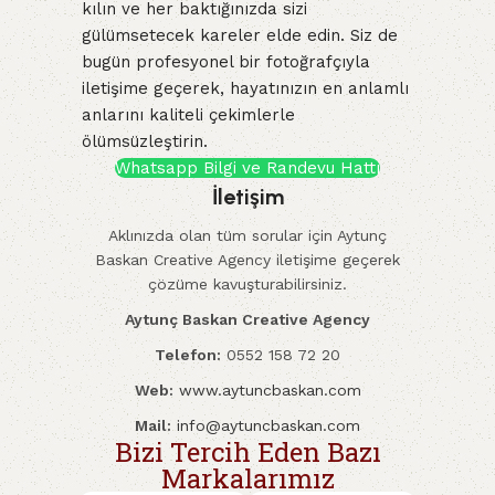
kılın ve her baktığınızda sizi
gülümsetecek kareler elde edin. Siz de
bugün profesyonel bir fotoğrafçıyla
iletişime geçerek, hayatınızın en anlamlı
anlarını kaliteli çekimlerle
ölümsüzleştirin.
Whatsapp Bilgi ve Randevu Hattı
İletişim
Aklınızda olan tüm sorular için Aytunç
Baskan Creative Agency iletişime geçerek
çözüme kavuşturabilirsiniz.
Aytunç Baskan Creative Agency
Telefon:
0552 158 72 20
Web:
www.aytuncbaskan.com
Mail:
info@aytuncbaskan.com
Bizi Tercih Eden Bazı
Markalarımız