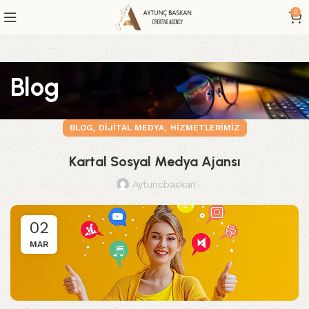
0
Blog
,
,
BLOG
DIJITAL MEDYA
HIZMETLERIMIZ
Kartal Sosyal Medya Ajansı
Aytuncbaskan
02
MAR