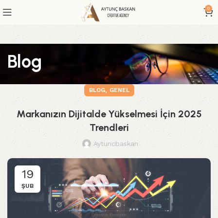
0
Blog
,
BLOG
GENEL
Markanızın Dijitalde Yükselmesi İçin 2025
Trendleri
Aytuncbaskan
19
ŞUB