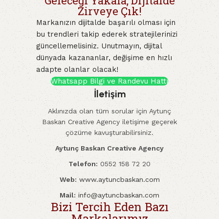
Geleceği Yakala, Dijitalde
Zirveye Çık!
Markanızın dijitalde başarılı olması için
bu trendleri takip ederek stratejilerinizi
güncellemelisiniz. Unutmayın, dijital
dünyada kazananlar, değişime en hızlı
adapte olanlar olacak!
Whatsapp Bilgi ve Randevu Hattı
İletişim
Aklınızda olan tüm sorular için Aytunç
Baskan Creative Agency iletişime geçerek
çözüme kavuşturabilirsiniz.
Aytunç Baskan Creative Agency
Telefon:
0552 158 72 20
Web:
www.aytuncbaskan.com
Mail:
info@aytuncbaskan.com
Bizi Tercih Eden Bazı
Markalarımız