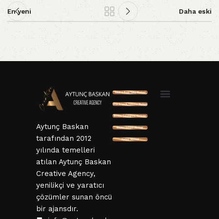
En yeni
Daha eski
SSL ve 3D Güvenlik
Mesafeli Satış Sözleşmesi
Hizmet Sözleşmesi
KVKK ve Gizlillik Sözleşmesi
İptal ve İade Şartları
Aytunç Baskan
tarafından 2012
yılında temelleri
atılan Aytunç Baskan
Creative Agency,
yenilikçi ve yaratıcı
çözümler sunan öncü
bir ajansdır.