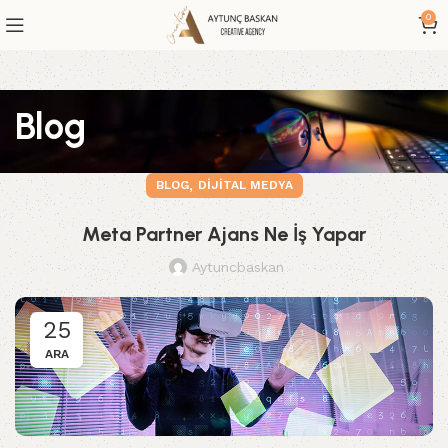
0
Blog
,
BLOG
DIJITAL MEDYA
Meta Partner Ajans Ne İş Yapar
Aytuncbaskan
25
ARA