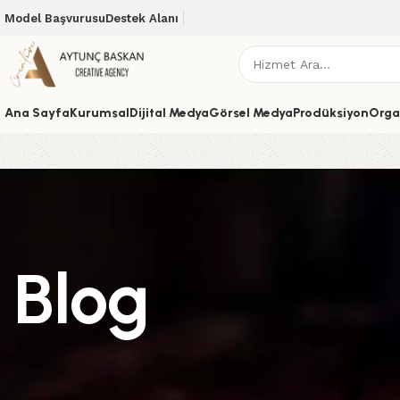
Model Başvurusu
Destek Alanı
Ana Sayfa
Kurumsal
Dijital Medya
Görsel Medya
Prodüksiyon
Orga
Blog