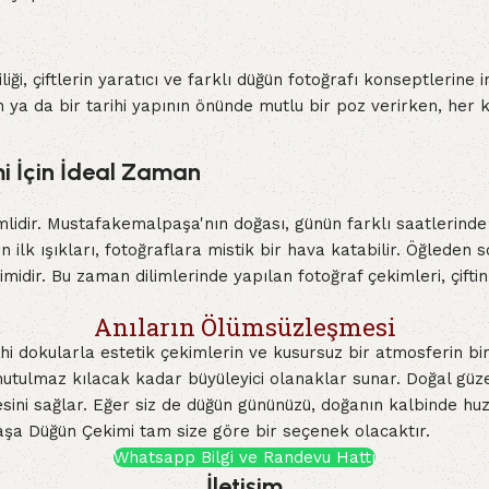
i, çiftlerin yaratıcı ve farklı düğün fotoğrafı konseptlerine
 ya da bir tarihi yapının önünde mutlu bir poz verirken, her 
 İçin İdeal Zaman
idir. Mustafakemalpaşa'nın doğası, günün farklı saatlerinde
n ilk ışıkları, fotoğraflara mistik bir hava katabilir. Öğleden 
idir. Bu zaman dilimlerinde yapılan fotoğraf çekimleri, çifti
Anıların Ölümsüzleşmesi
i dokularla estetik çekimlerin ve kusursuz bir atmosferin birle
nutulmaz kılacak kadar büyüleyici olanaklar sunar. Doğal güzel
mesini sağlar. Eğer siz de düğün gününüzü, doğanın kalbinde 
şa Düğün Çekimi tam size göre bir seçenek olacaktır.
Whatsapp Bilgi ve Randevu Hattı
İletişim