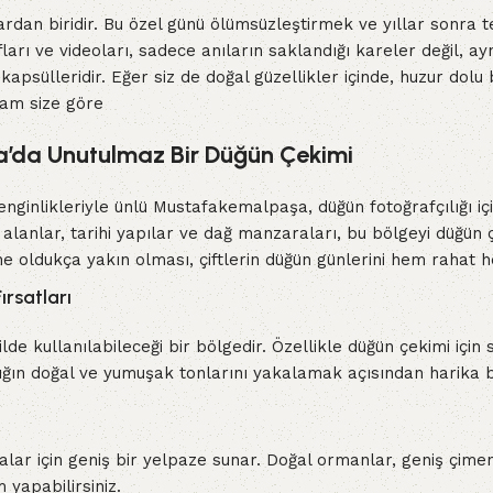
rdan biridir. Bu özel günü ölümsüzleştirmek ve yıllar sonra t
ları ve videoları, sadece anıların saklandığı kareler değil, a
psülleridir. Eğer siz de doğal güzellikler içinde, huzur dolu
tam size göre
da Unutulmaz Bir Düğün Çekimi
zenginlikleriyle ünlü Mustafakemalpaşa, düğün fotoğrafçılığı iç
alanlar, tarihi yapılar ve dağ manzaraları, bu bölgeyi düğün ç
e oldukça yakın olması, çiftlerin düğün günlerini hem rahat h
ırsatları
lde kullanılabileceği bir bölgedir. Özellikle düğün çekimi iç
ığın doğal ve yumuşak tonlarını yakalamak açısından harika bi
r için geniş bir yelpaze sunar. Doğal ormanlar, geniş çimenli
 yapabilirsiniz.