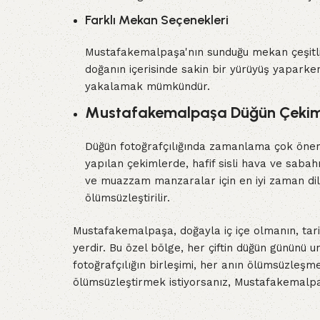
Farklı Mekan Seçenekleri
Mustafakemalpaşa'nın sunduğu mekan çeşitliliğ
doğanın içerisinde sakin bir yürüyüş yaparken
yakalamak mümkündür.
Mustafakemalpaşa Düğün Çekimi
Düğün fotoğrafçılığında zamanlama çok öneml
yapılan çekimlerde, hafif sisli hava ve sabahı
ve muazzam manzaralar için en iyi zaman dilim
ölümsüzleştirilir.
Mustafakemalpaşa, doğayla iç içe olmanın, tarih
yerdir. Bu özel bölge, her çiftin düğün gününü u
fotoğrafçılığın birleşimi, her anın ölümsüzleş
ölümsüzleştirmek istiyorsanız, Mustafakemalpa