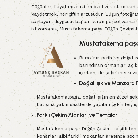
Düğünler, hayatımızdaki en özel ve anlamlı anla
kaydetmek, her çiftin arzusudur. Düğün fotoğraf
sağlayan, duygusal bağlar kuran görsel zaman ka
istiyorsanız, Mustafakemalpaşa Düğün Çekimi 
Mustafakemalpaşa’
Bursa'nın tarihi ve doğal 
barındıran ormanlar, açık 
içe hem de şehir merkezin
Doğal Işık ve Manzara F
Mustafakemalpaşa, doğal ışığın en güzel şeki
batışına yakın saatlerde yapılan çekimler, ış
Farklı Çekim Alanları ve Temalar
Mustafakemalpaşa Düğün Çekimi, çeşitli temala
kenarları gibi farklı mekanlar arasında seçim