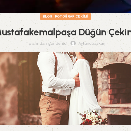
,
BLOG
FOTOĞRAF ÇEKIMI
ustafakemalpaşa Düğün Çeki
Tarafından gönderildi
Aytuncbaskan