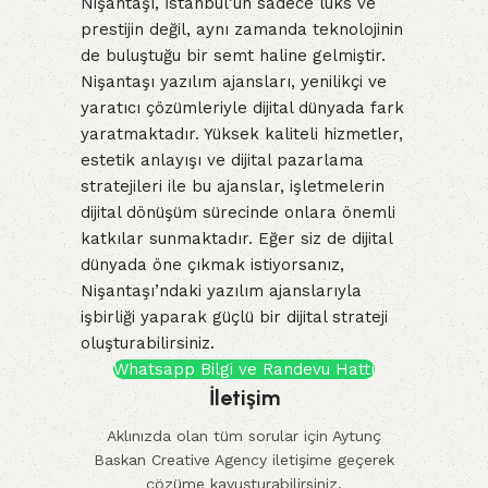
Nişantaşı, İstanbul’un sadece lüks ve
prestijin değil, aynı zamanda teknolojinin
de buluştuğu bir semt haline gelmiştir.
Nişantaşı yazılım ajansları, yenilikçi ve
yaratıcı çözümleriyle dijital dünyada fark
yaratmaktadır. Yüksek kaliteli hizmetler,
estetik anlayışı ve dijital pazarlama
stratejileri ile bu ajanslar, işletmelerin
dijital dönüşüm sürecinde onlara önemli
katkılar sunmaktadır. Eğer siz de dijital
dünyada öne çıkmak istiyorsanız,
Nişantaşı’ndaki yazılım ajanslarıyla
işbirliği yaparak güçlü bir dijital strateji
oluşturabilirsiniz.
Whatsapp Bilgi ve Randevu Hattı
İletişim
Aklınızda olan tüm sorular için Aytunç
Baskan Creative Agency iletişime geçerek
çözüme kavuşturabilirsiniz.