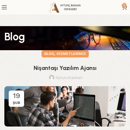
0
Blog
,
BLOG
HIZMETLERIMIZ
Nişantaşı Yazılım Ajansı
Aytuncbaskan
19
ŞUB