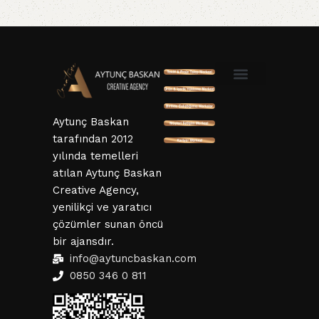
SSL ve 3D Güvenlik
Mesafeli Satış Sözleşmesi
Hizmet Sözleşmesi
KVKK ve Gizlillik Sözleşmesi
İptal ve İade Şartları
Aytunç Baskan
tarafından 2012
yılında temelleri
atılan Aytunç Baskan
Creative Agency,
yenilikçi ve yaratıcı
çözümler sunan öncü
bir ajansdır.
info@aytuncbaskan.com
0850 346 0 811