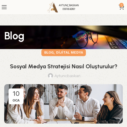
0
Blog
,
BLOG
DIJITAL MEDYA
Sosyal Medya Stratejisi Nasıl Oluşturulur?
Aytuncbaskan
10
OCA