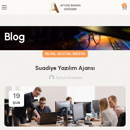
0
Blog
,
BLOG
DIJITAL MEDYA
Suadiye Yazılım Ajansı
Aytuncbaskan
19
ŞUB