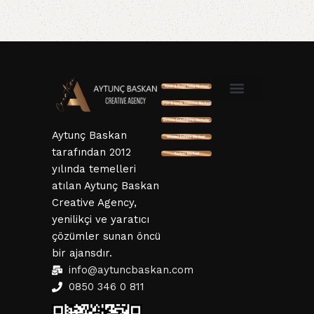
SSL ve 3D Güvenlik
Mesafeli Satış Sözleşmesi
Hizmet Sözleşmesi
KVKK ve Gizlillik Sözleşmesi
İptal ve İade Şartları
Aytunç Baskan
tarafından 2012
yılında temelleri
atılan Aytunç Baskan
Creative Agency,
yenilikçi ve yaratıcı
çözümler sunan öncü
bir ajansdır.
info@aytuncbaskan.com
0850 346 0 811