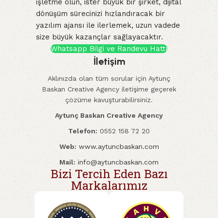
işletme olun, ister büyük bir şirket, dijital
dönüşüm sürecinizi hızlandıracak bir
yazılım ajansı ile ilerlemek, uzun vadede
size büyük kazançlar sağlayacaktır.
Whatsapp Bilgi ve Randevu Hattı
İletişim
Aklınızda olan tüm sorular için Aytunç
Baskan Creative Agency iletişime geçerek
çözüme kavuşturabilirsiniz.
Aytunç Baskan Creative Agency
Telefon:
0552 158 72 20
Web:
www.aytuncbaskan.com
Mail:
info@aytuncbaskan.com
Bizi Tercih Eden Bazı
Markalarımız