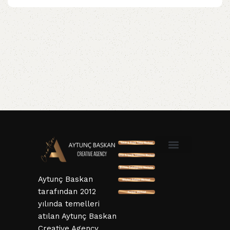
SSL ve 3D Güvenlik
Mesafeli Satış Sözleşmesi
Hizmet Sözleşmesi
KVKK ve Gizlillik Sözleşmesi
İptal ve İade Şartları
Aytunç Baskan
tarafından 2012
yılında temelleri
atılan Aytunç Baskan
Creative Agency,