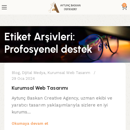
0
Etiket Arşivleri:
Profosyenel destek
admin
Blog
,
Dijital Medya
,
Kurumsal Web Tasarım
29 Oca 2024
Kurumsal Web Tasarımı
Aytunç Baskan Creative Agency, uzman ekibi ve
yaratıcı tasarım yaklaşımlarıyla sizlere en iyi
kurums...
Okumaya devam et