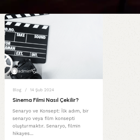
admin
Blog
14 Şub 2024
Sinema Filmi Nasıl Çekilir?
Senaryo ve Konsept: İlk adım, bir
senaryo veya film konsepti
oluşturmaktır. Senaryo, filmin
hikayes...