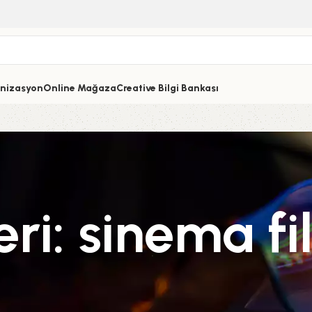
nizasyon
Online Mağaza
Creative Bilgi Bankası
eri: sinema fi