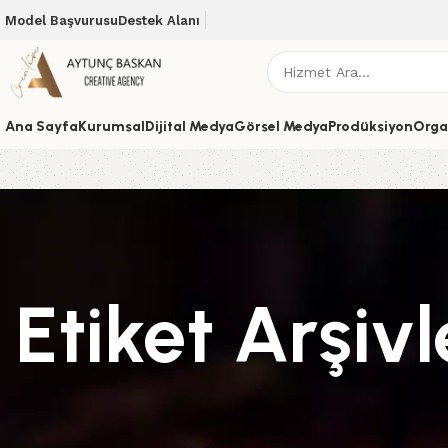
Model Başvurusu
Destek Alanı
Ana Sayfa
Kurumsal
Dijital Medya
Görsel Medya
Prodüksiyon
Orga
Etiket Arşivl