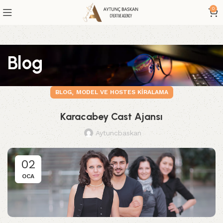
0
Blog
,
BLOG
MODEL VE HOSTES KIRALAMA
Karacabey Cast Ajansı
Aytuncbaskan
02
OCA