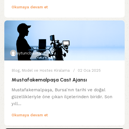
Okumaya devam et
aytuncbaskan
Blog
,
Model ve Hostes Kiralama
02 Oca 2025
Mustafakemalpaşa Cast Ajansı
Mustafakemalpaşa, Bursa'nın tarihi ve doğal
güzellikleriyle öne çıkan ilçelerinden biridir. Son
yıll...
Okumaya devam et