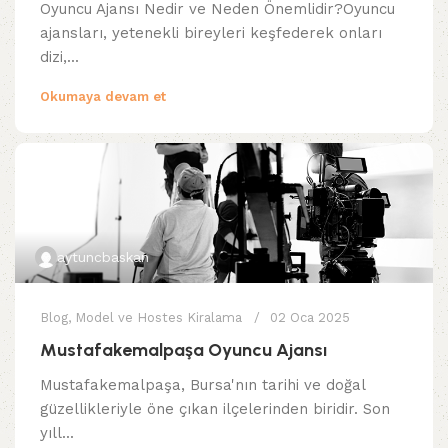
Oyuncu Ajansı Nedir ve Neden Önemlidir?Oyuncu
ajansları, yetenekli bireyleri keşfederek onları
dizi,...
Okumaya devam et
aytuncbaskan
Blog
,
Model ve Hostes Kiralama
02 Oca 2025
Mustafakemalpaşa Oyuncu Ajansı
Mustafakemalpaşa, Bursa'nın tarihi ve doğal
güzellikleriyle öne çıkan ilçelerinden biridir. Son
yıll...