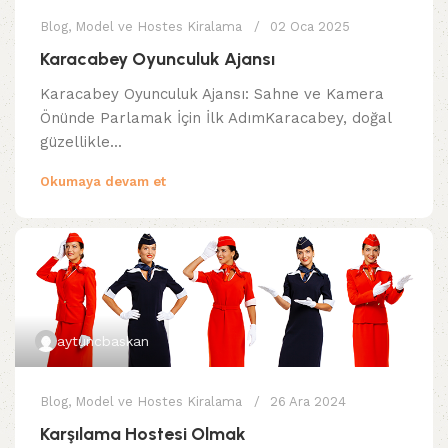
Blog
,
Model ve Hostes Kiralama
02 Oca 2025
Karacabey Oyunculuk Ajansı
Karacabey Oyunculuk Ajansı: Sahne ve Kamera
Önünde Parlamak İçin İlk AdımKaracabey, doğal
güzellikle...
Okumaya devam et
aytuncbaskan
Blog
,
Model ve Hostes Kiralama
26 Ara 2024
Karşılama Hostesi Olmak