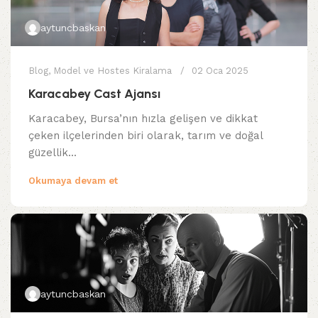
aytuncbaskan
Blog
,
Model ve Hostes Kiralama
02 Oca 2025
Karacabey Cast Ajansı
Karacabey, Bursa’nın hızla gelişen ve dikkat
çeken ilçelerinden biri olarak, tarım ve doğal
güzellik...
Okumaya devam et
aytuncbaskan