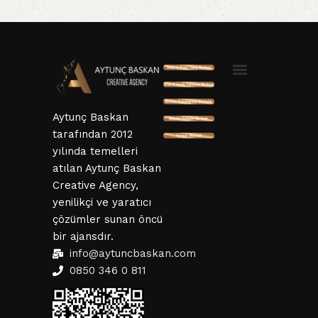
SSL ve 3D Güvenlik
Mesafeli Satış Sözleşmesi
Hizmet Sözleşmesi
KVKK ve Gizlillik Sözleşmesi
İptal ve İade Şartları
Aytunç Baskan
tarafından 2012
yılında temelleri
atılan Aytunç Baskan
Creative Agency,
yenilikçi ve yaratıcı
çözümler sunan öncü
bir ajansdır.
info@aytuncbaskan.com
0850 346 0 811