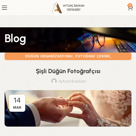
0
Blog
,
,
DÜĞÜN ORGANIZASYONU
FOTOĞRAF ÇEKIMI
,
GELIN DAMAT DIŞ ÇEKIM
GÖRSEL MEDYA
Şişli Düğün Fotoğrafçısı
Aytuncbaskan
14
MAR