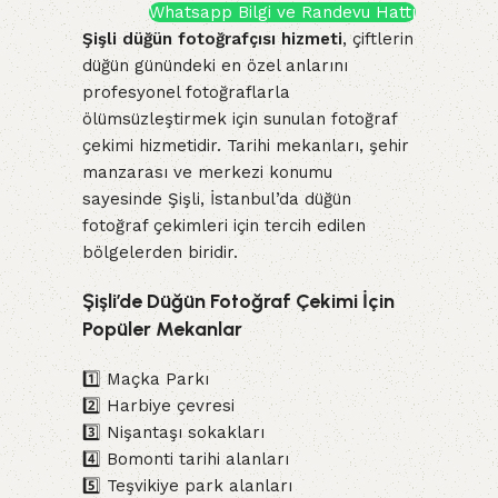
Whatsapp Bilgi ve Randevu Hattı
Şişli düğün fotoğrafçısı hizmeti
, çiftlerin
düğün günündeki en özel anlarını
profesyonel fotoğraflarla
ölümsüzleştirmek için sunulan fotoğraf
çekimi hizmetidir. Tarihi mekanları, şehir
manzarası ve merkezi konumu
sayesinde Şişli, İstanbul’da düğün
fotoğraf çekimleri için tercih edilen
bölgelerden biridir.
Şişli’de Düğün Fotoğraf Çekimi İçin
Popüler Mekanlar
1️⃣ Maçka Parkı
2️⃣ Harbiye çevresi
3️⃣ Nişantaşı sokakları
4️⃣ Bomonti tarihi alanları
5️⃣ Teşvikiye park alanları