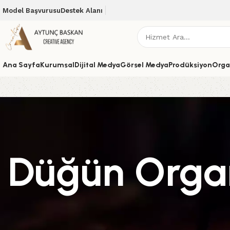
Model Başvurusu
Destek Alanı
Ana Sayfa
Kurumsal
Dijital Medya
Görsel Medya
Prodüksiyon
Orga
Düğün Orga