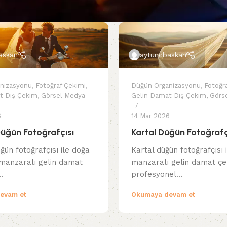
askan
aytuncbaskan
nizasyonu
,
Fotoğraf Çekimi
,
Düğün Organizasyonu
,
Fotoğr
t Dış Çekim
,
Görsel Medya
Gelin Damat Dış Çekim
,
Görs
6
14 Mar 2026
üğün Fotoğrafçısı
Kartal Düğün Fotoğrafç
ün fotoğrafçısı ile doğa
Kartal düğün fotoğrafçısı i
manzaralı gelin damat
manzaralı gelin damat çe
…
profesyonel…
evam et
Okumaya devam et