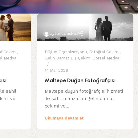
aytuncbaskan
af Çekimi
,
Düğün Organizasyonu
,
Fotoğraf Çekimi
,
el Medya
Gelin Damat Dış Çekim
,
Görsel Medya
14 Mar 2026
ısı
Maltepe Düğün Fotoğrafçısı
le sahil
Maltepe düğün fotoğrafçısı hizmeti
kimi ve
ile sahil manzaralı gelin damat
çekimi ve…
Okumaya devam et