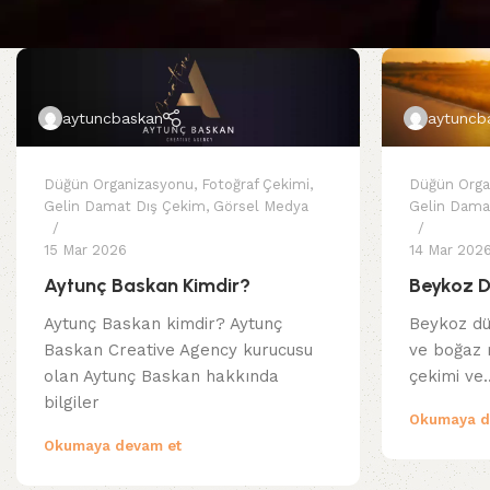
aytuncbaskan
aytuncb
Düğün Organizasyonu
,
Fotoğraf Çekimi
,
Düğün Orga
Gelin Damat Dış Çekim
,
Görsel Medya
Gelin Dama
15 Mar 2026
14 Mar 202
Aytunç Baskan Kimdir?
Beykoz D
Aytunç Baskan kimdir? Aytunç
Beykoz düğ
Baskan Creative Agency kurucusu
ve boğaz 
olan Aytunç Baskan hakkında
çekimi ve
bilgiler
Okumaya d
Okumaya devam et