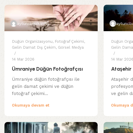
aytuncbaskan
aytuncb
Düğün Organizasyonu
,
Fotoğraf Çekimi
,
Düğün Orga
Gelin Damat Dış Çekim
,
Görsel Medya
Gelin Dama
14 Mar 2026
14 Mar 202
Ümraniye Düğün Fotoğrafçısı
Ataşehir
Ümraniye düğün fotoğrafçısı ile
Ataşehir d
gelin damat çekimi ve düğün
profesyon
fotoğraf çekimi…
ve gelin 
Okumaya devam et
Okumaya d