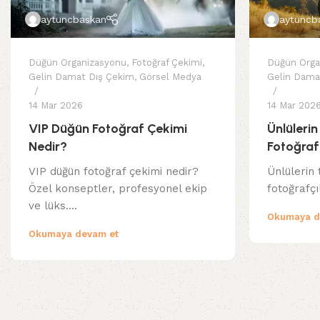
aytuncbaskan
aytuncb
Düğün Organizasyonu
,
Fotoğraf Çekimi
,
Düğün Orga
Gelin Damat Dış Çekim
,
Görsel Medya
Gelin Dama
14 Mar 2026
14 Mar 202
VIP Düğün Fotoğraf Çekimi
Ünlülerin
Nedir?
Fotoğrafç
VIP düğün fotoğraf çekimi nedir?
Ünlülerin 
Özel konseptler, profesyonel ekip
fotoğrafç
ve lüks….
Okumaya d
Okumaya devam et