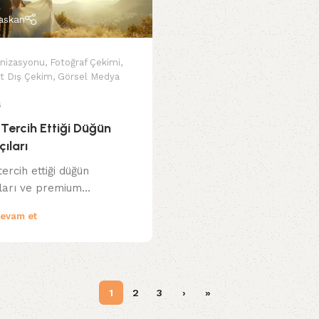
askan
nizasyonu
,
Fotoğraf Çekimi
,
t Dış Çekim
,
Görsel Medya
6
 Tercih Ettiği Düğün
ıları
tercih ettiği düğün
ıları ve premium…
evam et
1
2
3
›
»