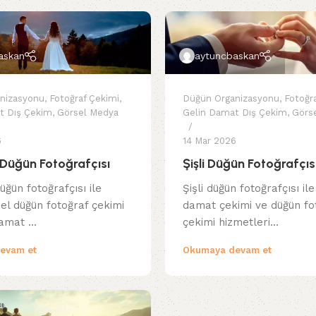
askan
aytuncbaskan
nizasyonu
,
Fotoğraf Çekimi
,
Düğün Organizasyonu
,
Fotoğr
t Dış Çekim
,
Görsel Medya
Gelin Damat Dış Çekim
,
Görs
6
14 Mar 2026
 Düğün Fotoğrafçısı
Şişli Düğün Fotoğrafçıs
üğün fotoğrafçısı ile
Şişli düğün fotoğrafçısı ile
el düğün fotoğraf çekimi
damat çekimi ve düğün fo
damat …
çekimi hizmetleri…
evam et
Okumaya devam et