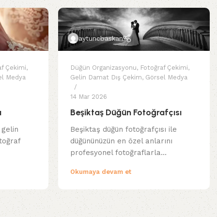
aytuncbaskan
af Çekimi
,
Düğün Organizasyonu
,
Fotoğraf Çekimi
,
el Medya
Gelin Damat Dış Çekim
,
Görsel Medya
14 Mar 2026
ı
Beşiktaş Düğün Fotoğrafçısı
 gelin
Beşiktaş düğün fotoğrafçısı ile
toğraf
düğününüzün en özel anlarını
profesyonel fotoğraflarla…
Okumaya devam et