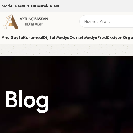
Model Başvurusu
Destek Alanı
Ana Sayfa
Kurumsal
Dijital Medya
Görsel Medya
Prodüksiyon
Orga
Blog