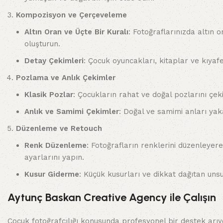
Kompozisyon ve Çerçeveleme
Altın Oran ve Üçte Bir Kuralı
: Fotoğraflarınızda altın 
oluşturun.
Detay Çekimleri
: Çocuk oyuncakları, kitaplar ve kıyaf
Pozlama ve Anlık Çekimler
Klasik Pozlar
: Çocukların rahat ve doğal pozlarını çek
Anlık ve Samimi Çekimler
: Doğal ve samimi anları yak
Düzenleme ve Retouch
Renk Düzenleme
: Fotoğrafların renklerini düzenleyere
ayarlarını yapın.
Kusur Giderme
: Küçük kusurları ve dikkat dağıtan uns
Aytunç Baskan Creative Agency ile Çalışın
Çocuk fotoğrafçılığı konusunda profesyonel bir destek arıyo