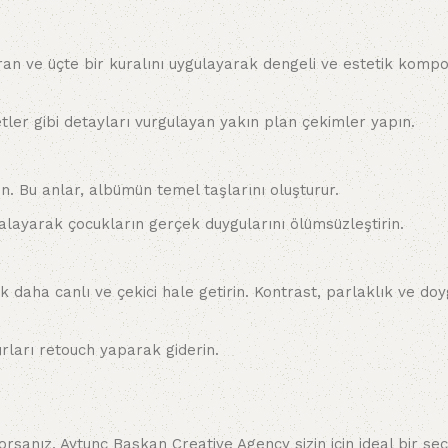
oran ve üçte bir kuralını uygulayarak dengeli ve estetik komp
etler gibi detayları vurgulayan yakın plan çekimler yapın.
in. Bu anlar, albümün temel taşlarını oluşturur.
alayarak çocukların gerçek duygularını ölümsüzleştirin.
k daha canlı ve çekici hale getirin. Kontrast, parlaklık ve do
urları retouch yaparak giderin.
rsanız, Aytunç Baskan Creative Agency sizin için ideal bir seç