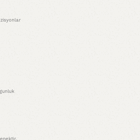
ozisyonlar
ygunluk
enektir.