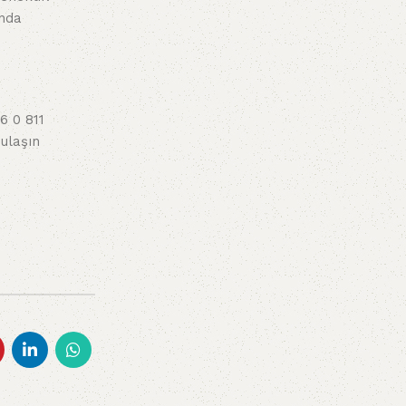
ında
6 0 811
 ulaşın