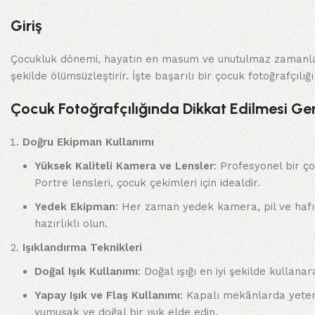
Giriş
Çocukluk dönemi, hayatın en masum ve unutulmaz zamanlarınd
şekilde ölümsüzleştirir. İşte başarılı bir çocuk fotoğrafçılığ
Çocuk Fotoğrafçılığında Dikkat Edilmesi Ge
Doğru Ekipman Kullanımı
Yüksek Kaliteli Kamera ve Lensler
: Profesyonel bir ço
Portre lensleri, çocuk çekimleri için idealdir.
Yedek Ekipman
: Her zaman yedek kamera, pil ve hafı
hazırlıklı olun.
Işıklandırma Teknikleri
Doğal Işık Kullanımı
: Doğal ışığı en iyi şekilde kullan
Yapay Işık ve Flaş Kullanımı
: Kapalı mekânlarda yeterl
yumuşak ve doğal bir ışık elde edin.