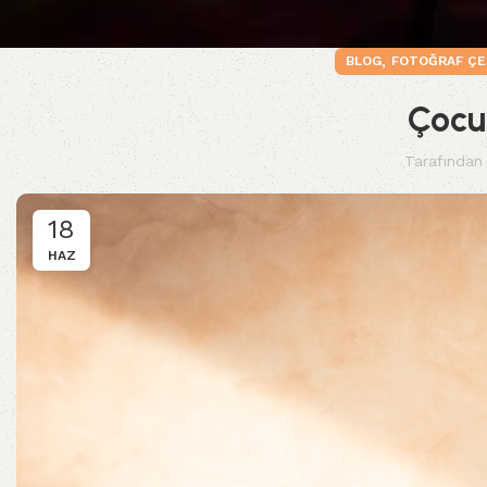
,
BLOG
FOTOĞRAF ÇE
Çocu
Tarafından 
18
HAZ