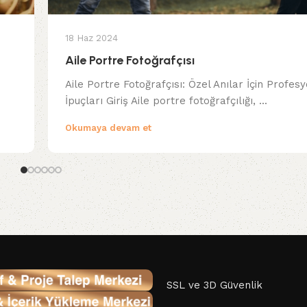
18 Haz 2024
Aile Portre Fotoğrafçısı
Aile Portre Fotoğrafçısı: Özel Anılar İçin Profes
İpuçları Giriş Aile portre fotoğrafçılığı, ...
Okumaya devam et
SSL ve 3D Güvenlik