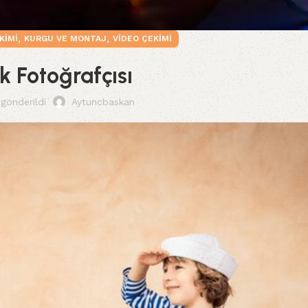
,
,
KIMI
KURGU VE MONTAJ
VIDEO ÇEKIMI
k Fotoğrafçısı
gönderildi
Aytuncbaskan