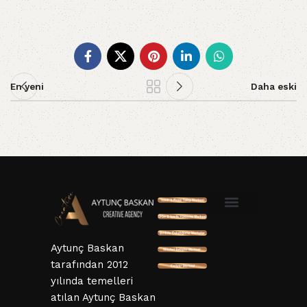
En yeni
Daha eski
SSL ve 3D Güvenlik
Mesafeli Satış Sözleşmesi
Hizmet Sözleşmesi
KVKK ve Gizlillik Sözleşmesi
İptal ve İade Şartları
Aytunç Baskan
tarafından 2012
yılında temelleri
atılan Aytunç Baskan