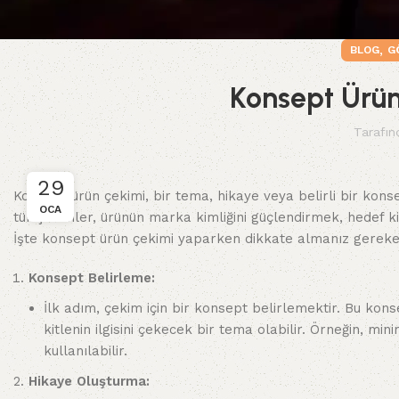
,
BLOG
G
Konsept Ürün
Tarafın
29
Konsept ürün çekimi, bir tema, hikaye veya belirli bir kons
OCA
tür çekimler, ürünün marka kimliğini güçlendirmek, hedef kit
İşte konsept ürün çekimi yaparken dikkate almanız gereke
Konsept Belirleme:
İlk adım, çekim için bir konsept belirlemektir. Bu kon
kitlenin ilgisini çekecek bir tema olabilir. Örneğin, mi
kullanılabilir.
Hikaye Oluşturma: