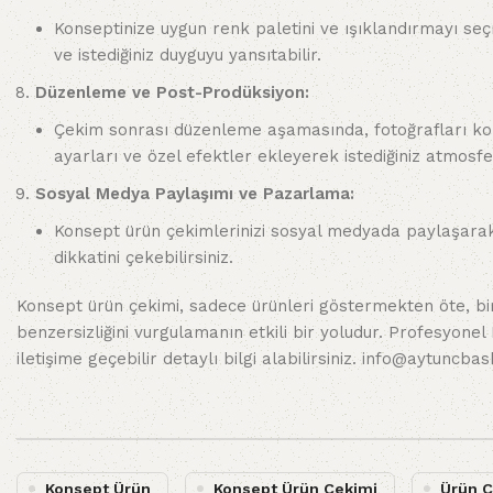
Konseptinize uygun renk paletini ve ışıklandırmayı seç
ve istediğiniz duyguyu yansıtabilir.
Düzenleme ve Post-Prodüksiyon:
Çekim sonrası düzenleme aşamasında, fotoğrafları kons
ayarları ve özel efektler ekleyerek istediğiniz atmosfer
Sosyal Medya Paylaşımı ve Pazarlama:
Konsept ürün çekimlerinizi sosyal medyada paylaşarak
dikkatini çekebilirsiniz.
Konsept ürün çekimi, sadece ürünleri göstermekten öte, bir
benzersizliğini vurgulamanın etkili bir yoludur. Profesyone
iletişime geçebilir detaylı bilgi alabilirsiniz.
info@aytuncbas
Konsept Ürün
Konsept Ürün Çekimi
Ürün Ç