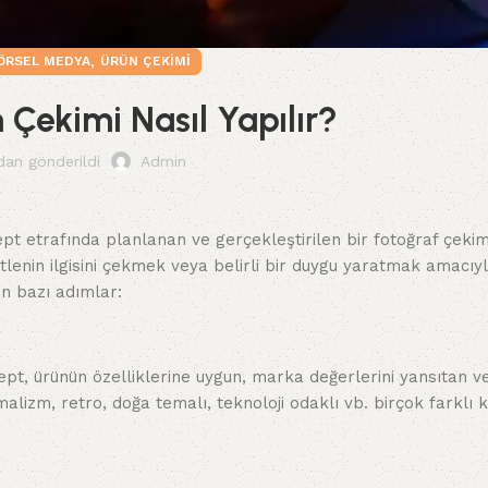
,
ÖRSEL MEDYA
ÜRÜN ÇEKIMI
 Çekimi Nasıl Yapılır?
dan gönderildi
Admin
ept etrafında planlanan ve gerçekleştirilen bir fotoğraf çekim
lenin ilgisini çekmek veya belirli bir duygu yaratmak amacıyla
n bazı adımlar:
sept, ürünün özelliklerine uygun, marka değerlerini yansıtan 
nimalizm, retro, doğa temalı, teknoloji odaklı vb. birçok farklı