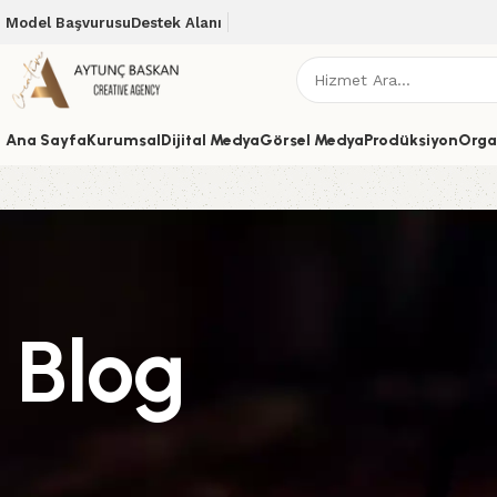
Model Başvurusu
Destek Alanı
Ana Sayfa
Kurumsal
Dijital Medya
Görsel Medya
Prodüksiyon
Orga
Blog