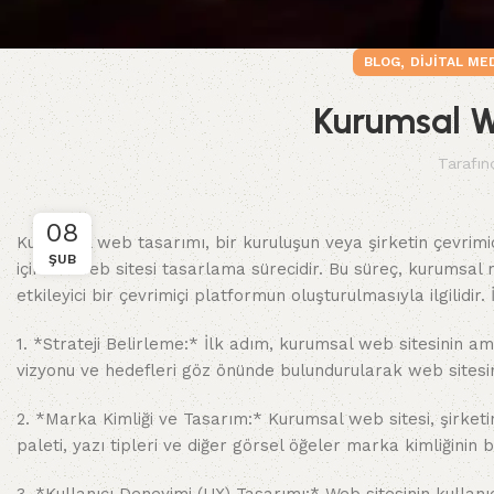
,
BLOG
DIJITAL ME
Kurumsal W
Tarafın
08
Kurumsal web tasarımı, bir kuruluşun veya şirketin çevrimiç
ŞUB
için bir web sitesi tasarlama sürecidir. Bu süreç, kurumsal
etkileyici bir çevrimiçi platformun oluşturulmasıyla ilgilidi
1. *Strateji Belirleme:* İlk adım, kurumsal web sitesinin amac
vizyonu ve hedefleri göz önünde bulundurularak web sitesini
2. *Marka Kimliği ve Tasarım:* Kurumsal web sitesi, şirketi
paleti, yazı tipleri ve diğer görsel öğeler marka kimliğinin 