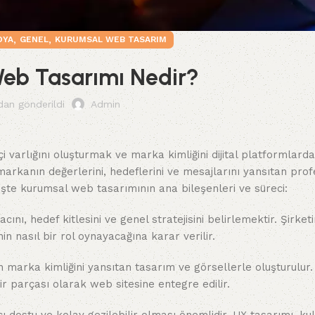
,
,
DYA
GENEL
KURUMSAL WEB TASARIM
eb Tasarımı Nedir?
dan gönderildi
Admin
i varlığını oluşturmak ve marka kimliğini dijital platformlard
 markanın değerlerini, hedeflerini ve mesajlarını yansıtan pro
r. İşte kurumsal web tasarımının ana bileşenleri ve süreci:
ını, hedef kitlesini ve genel stratejisini belirlemektir. Şirket
n nasıl bir rol oynayacağına karar verilir.
n marka kimliğini yansıtan tasarım ve görsellerle oluşturulur
bir parçası olarak web sitesine entegre edilir.