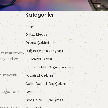
Kategoriler
Blog
Dijital Medya
Drone Çekimi
Düğün Organizasyonu
a temsil etmek
fesyonel ve
E-Ticaret Sitesi
Evlilik Teklifi Organizasyonu
in misyonu,
Fotoğraf Çekimi
Gelin Damat Dış Çekim
. Logo, renk
Genel
Google SEO Çalışması