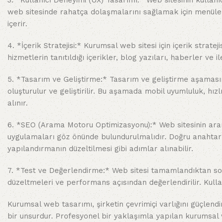
3. *Kullanıcı Deneyimi (UX) Tasarımı:* Web sitesinin kullanıc
web sitesinde rahatça dolaşmalarını sağlamak için menülerin
içerir.
4. *İçerik Stratejisi:* Kurumsal web sitesi için içerik stratej
hizmetlerin tanıtıldığı içerikler, blog yazıları, haberler ve ile
5. *Tasarım ve Geliştirme:* Tasarım ve geliştirme aşamasınd
oluşturulur ve geliştirilir. Bu aşamada mobil uyumluluk, hız
alınır.
6. *SEO (Arama Motoru Optimizasyonu):* Web sitesinin aram
uygulamaları göz önünde bulundurulmalıdır. Doğru anahtar k
yapılandırmanın düzeltilmesi gibi adımlar alınabilir.
7. *Test ve Değerlendirme:* Web sitesi tamamlandıktan sonra,
düzeltmeleri ve performans açısından değerlendirilir. Kullanı
Kurumsal web tasarımı, şirketin çevrimiçi varlığını güçlen
bir unsurdur. Profesyonel bir yaklaşımla yapılan kurumsal web