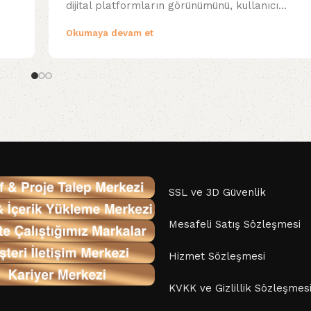
dijital platformların görünümünü, kullanıcı...
Okumaya devam et
SSL ve 3D Güvenlik
Mesafeli Satış Sözleşmesi
Hizmet Sözleşmesi
KVKK ve Gizlillik Sözleşmes