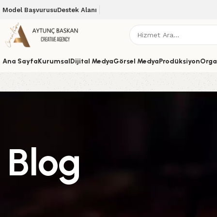
Model Başvurusu
Destek Alanı
Ana Sayfa
Kurumsal
Dijital Medya
Görsel Medya
Prodüksiyon
Orga
Blog