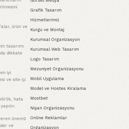
lanıcıların
Görsel Medya
rilmesini
Grafik Tasarım
Hizmetlerimiz
falar, ürün ve
Kurgu ve Montaj
Kurumsal Organizasyon
nin tasarımı
Kurumsal Web Tasarım
 da dikkate
Logo Tasarım
Mezuniyet Organizasyonu
en iyi
Mobil Uygulama
i ve site içi
Model ve Hostes Kiralama
Mostbet
lirlik, hata
yapılır.
Nişan Organizasyonu
Online Reklamlar
 veren önemli
eder ve
Organizasyon