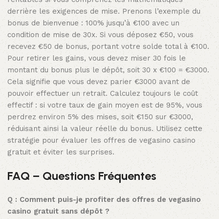
derrière les exigences de mise. Prenons l’exemple du
bonus de bienvenue : 100% jusqu’à €100 avec un
condition de mise de 30x. Si vous déposez €50, vous
recevez €50 de bonus, portant votre solde total à €100.
Pour retirer les gains, vous devez miser 30 fois le
montant du bonus plus le dépôt, soit 30 x €100 = €3000.
Cela signifie que vous devez parier €3000 avant de
pouvoir effectuer un retrait. Calculez toujours le coût
effectif : si votre taux de gain moyen est de 95%, vous
perdrez environ 5% des mises, soit €150 sur €3000,
réduisant ainsi la valeur réelle du bonus. Utilisez cette
stratégie pour évaluer les offres de vegasino casino
gratuit et éviter les surprises.
FAQ – Questions Fréquentes
Q : Comment puis-je profiter des offres de vegasino
casino gratuit sans dépôt ?