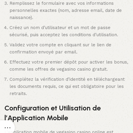
Remplissez le formulaire avec vos informations
personnelles exactes (nom, adresse email, date de
naissance).
Créez un nom d’utilisateur et un mot de passe
sécurisé, puis acceptez les conditions d’utilisation.
Validez votre compte en cliquant sur le lien de
confirmation envoyé par email.
Effectuez votre premier dépôt pour activer les bonus,
comme les offres de vegasino casino gratuit.
Complétez la vérification d’identité en téléchargeant
les documents requis, ce qui est obligatoire pour les
retraits.
Configuration et Utilisation de
l’Application Mobile
L’application mobile de vegasino casino online est