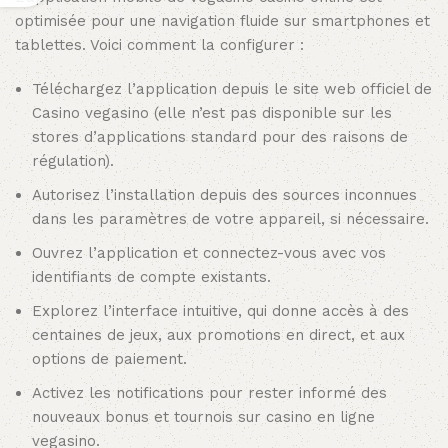
optimisée pour une navigation fluide sur smartphones et
tablettes. Voici comment la configurer :
Téléchargez l’application depuis le site web officiel de
Casino vegasino (elle n’est pas disponible sur les
stores d’applications standard pour des raisons de
régulation).
Autorisez l’installation depuis des sources inconnues
dans les paramètres de votre appareil, si nécessaire.
Ouvrez l’application et connectez-vous avec vos
identifiants de compte existants.
Explorez l’interface intuitive, qui donne accès à des
centaines de jeux, aux promotions en direct, et aux
options de paiement.
Activez les notifications pour rester informé des
nouveaux bonus et tournois sur casino en ligne
vegasino.