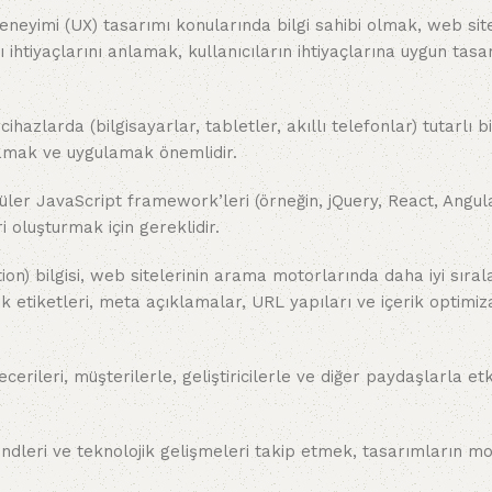
eneyimi (UX) tasarımı konularında bilgi sahibi olmak, web site
ıcı ihtiyaçlarını anlamak, kullanıcıların ihtiyaçlarına uygun tas
hazlarda (bilgisayarlar, tabletler, akıllı telefonlar) tutarlı b
lamak ve uygulamak önemlidir.
ler JavaScript framework’leri (örneğin, jQuery, React, Angul
i oluşturmak için gereklidir.
on) bilgisi, web sitelerinin arama motorlarında daha iyi sır
k etiketleri, meta açıklamalar, URL yapıları ve içerik optimiz
 becerileri, müşterilerle, geliştiricilerle ve diğer paydaşlarla etk
ndleri ve teknolojik gelişmeleri takip etmek, tasarımların m