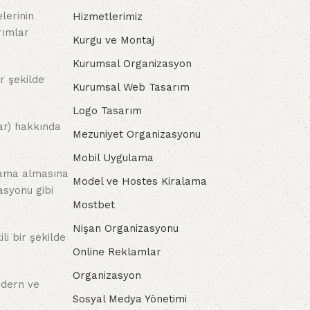
lerinin
Hizmetlerimiz
arımlar
Kurgu ve Montaj
Kurumsal Organizasyon
ir şekilde
Kurumsal Web Tasarım
Logo Tasarım
ar) hakkında
Mezuniyet Organizasyonu
Mobil Uygulama
alama almasına
Model ve Hostes Kiralama
asyonu gibi
Mostbet
Nişan Organizasyonu
ili bir şekilde
Online Reklamlar
Organizasyon
odern ve
Sosyal Medya Yönetimi