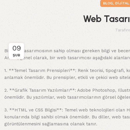
,
BLOG
DIJITA
Web Tasarı
Tarafın
09
Bir web tasarımcısının sahip olması gereken bilgi ve becerile
ŞUB
Ancak, genel olarak, bir web tasarımcısı aşağıdaki alanlar
1. **Temel Tasarım Prensipleri**: Renk teorisi, tipografi, 
anlamak önemlidir. Bu prensipler, etkili ve çekici web sitel
2. **Grafik Tasarım Yazılımları**: Adobe Photoshop, Illustr
önemlidir. Bu yazılımlar, web tasarımcılarının görsel öğel
3. **HTML ve CSS Bilgisi**: Temel web teknolojileri olan
konularında bilgi sahibi olmak önemlidir. Bu diller, web ta
görüntülenmesini sağlamasına olanak tanır.