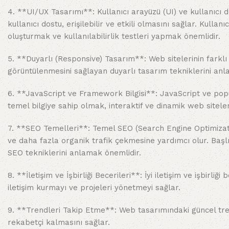
4. **UI/UX Tasarımı**: Kullanıcı arayüzü (UI) ve kullanıcı d
kullanıcı dostu, erişilebilir ve etkili olmasını sağlar. Kullan
oluşturmak ve kullanılabilirlik testleri yapmak önemlidir.
5. **Duyarlı (Responsive) Tasarım**: Web sitelerinin farklı ci
görüntülenmesini sağlayan duyarlı tasarım tekniklerini an
6. **JavaScript ve Framework Bilgisi**: JavaScript ve popü
temel bilgiye sahip olmak, interaktif ve dinamik web siteler
7. **SEO Temelleri**: Temel SEO (Search Engine Optimizati
ve daha fazla organik trafik çekmesine yardımcı olur. Başlı
SEO tekniklerini anlamak önemlidir.
8. **İletişim ve İşbirliği Becerileri**: İyi iletişim ve işbirliği
iletişim kurmayı ve projeleri yönetmeyi sağlar.
9. **Trendleri Takip Etme**: Web tasarımındaki güncel tre
rekabetçi kalmasını sağlar.