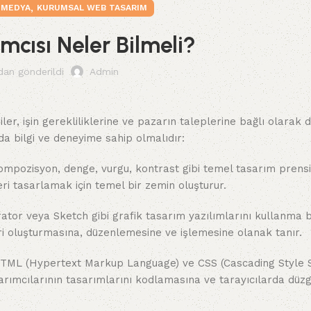
,
L MEDYA
KURUMSAL WEB TASARIM
mcısı Neler Bilmeli?
dan gönderildi
Admin
r, işin gerekliliklerine ve pazarın taleplerine bağlı olarak de
da bilgi ve deneyime sahip olmalıdır:
kompozisyon, denge, vurgu, kontrast gibi temel tasarım prensi
eri tasarlamak için temel bir zemin oluşturur.
ator veya Sketch gibi grafik tasarım yazılımlarını kullanma b
eri oluşturmasına, düzenlemesine ve işlemesine olanak tanır.
 HTML (Hypertext Markup Language) ve CSS (Cascading Style 
sarımcılarının tasarımlarını kodlamasına ve tarayıcılarda düzg