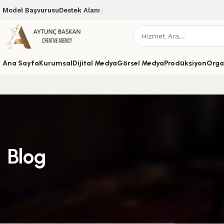
Model Başvurusu
Destek Alanı
Ana Sayfa
Kurumsal
Dijital Medya
Görsel Medya
Prodüksiyon
Orga
Blog